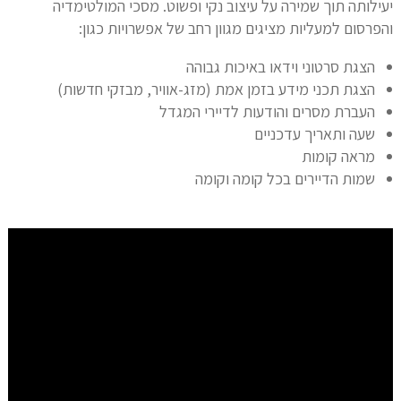
יעילותה תוך שמירה על עיצוב נקי ופשוט. מסכי המולטימדיה
והפרסום למעליות מציגים מגוון רחב של אפשרויות כגון:
הצגת סרטוני וידאו באיכות גבוהה
הצגת תכני מידע בזמן אמת (מזג-אוויר, מבזקי חדשות)
העברת מסרים והודעות לדיירי המגדל
שעה ותאריך עדכניים
מראה קומות
שמות הדיירים בכל קומה וקומה