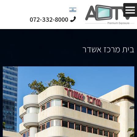
מחפש לפרסם
לקהל ייחודי
וממוקד?
072-332-8000
בית מרכז אשדר