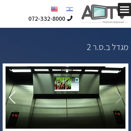
מחפש לפרסם
לקהל ייחודי
וממוקד?
072-332-8000
מגדל ב.ס.ר 2