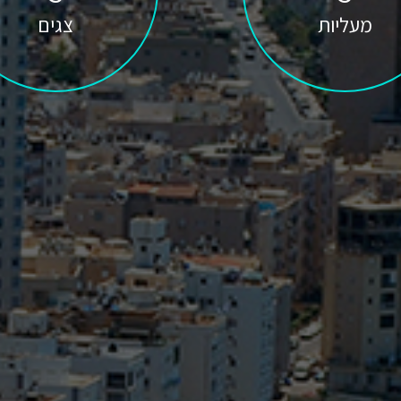
מעליות
צגים