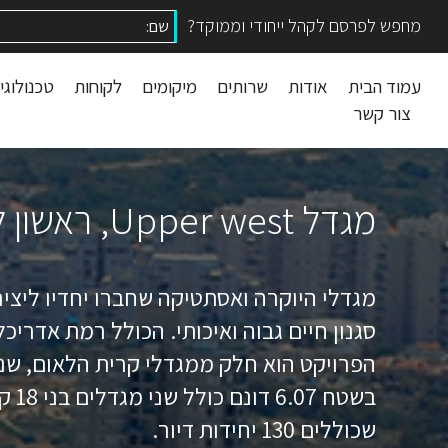
מחפש לפרסם לקהל ייחודי וממוקד?
עמוד הבית
אודות
שרותים
מיקומים
לקוחות
טכנולוגי
צור קשר
מגדלי עסקים
מגדל Upper west, ראשון לציון
מגדלי יוקרה ומגורים
מלונות ומרכזי שרות
מגדלי היוקרה ואסתטיקה שחברו יחדיו ליצי
סגנון חיים גבוה ואיכותי. הכולל רמת אדריכ
הפרויקט הוא חלק ממגדלי קרית הלאום, שנ
בשטח 6.07 דונם כולל שני מגדלים בני 18 קומות
שכוללים 130 יחידות דיור.