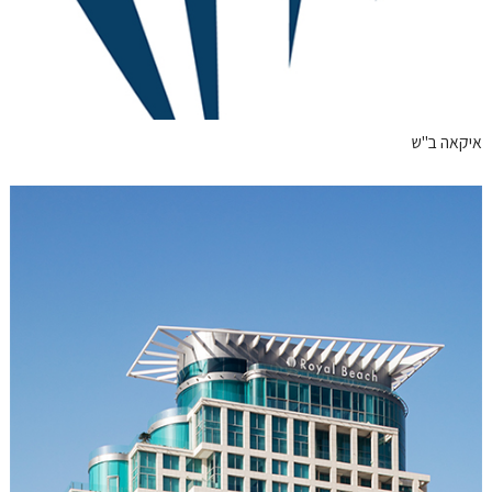
איקאה ב"ש