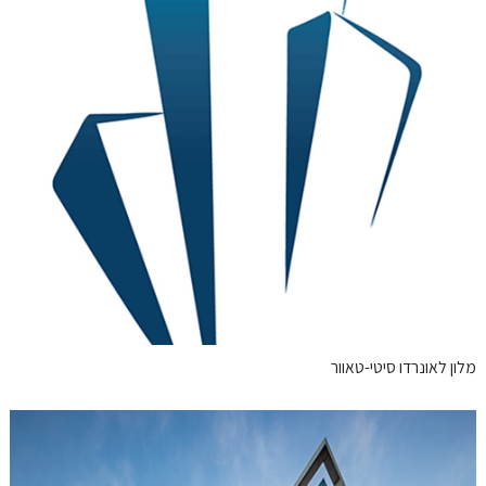
מלון לאונרדו סיטי-טאוור