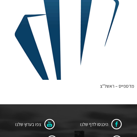
מדספייס – ראשל"צ
היכנסו לדף שלנו
צפו בערוץ שלנו