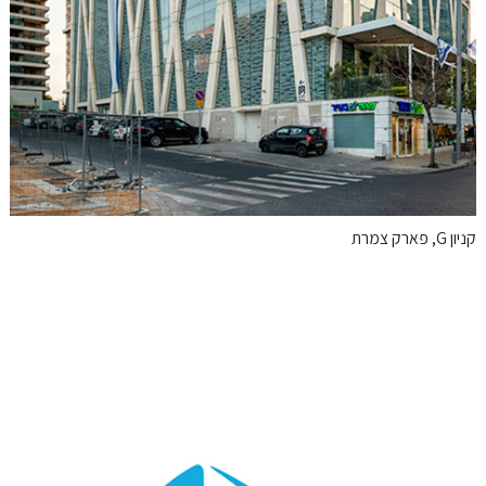
קניון G, פארק צמרת